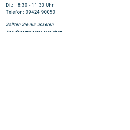
Di.: 8:30 - 11:30 Uhr
Telefon:
09424 90050
Sollten Sie nur unseren
Anrufbeantworter erreichen,
hinterlassen Sie uns bitte Ihren Namen
und Telefonnummer. Wir melden uns
dann baldmöglichst bei Ihnen.
Aus unseren Pfarreien
Neuigkeiten
+49 (0) 9424 90050
pfarrbuero(at)gaeubodenpfarreien.de